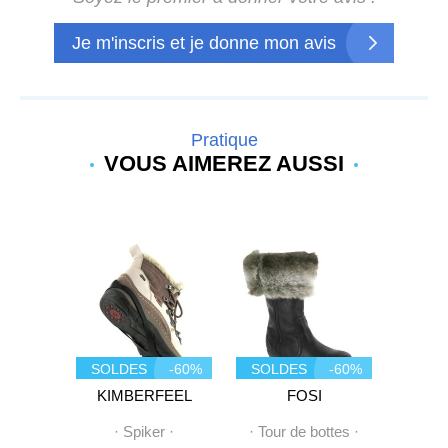
Je m'inscris et je donne mon avis
Pratique
VOUS AIMEREZ AUSSI
SOLDES
-60%
SOLDES
-60%
SOL
CO
KIMBERFEEL
FOSI
 laine
·
Spiker
·
·
Tour de bottes
·
·
Tour