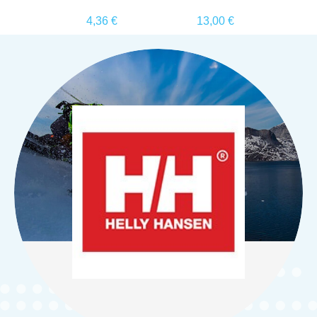
·
€
4,36 €
13,00 €
1