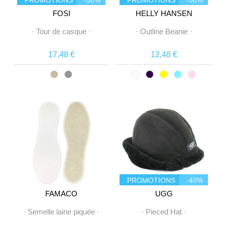
PROMOTIONS
-50%
PROMOTIONS
-50%
FOSI
HELLY HANSEN
·
Tour de casque
·
·
Outline Beanie
·
17,48 €
12,48 €
PROMOTIONS
-40%
FAMACO
UGG
·
Semelle laine piquée
·
·
Pieced Hat
·