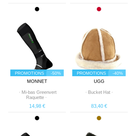
PROMOTIONS
-50%
PROMOTIONS
-40%
MONNET
UGG
·
Mi-bas Greenvert
·
Bucket Hat
·
Raquette
·
14,98 €
83,40 €