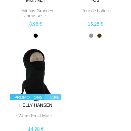
MONNET
FOSI
·
Mi-bas Grandes
·
Tour de bottes
·
Jorrasses
·
8,98 €
16,25 €
PROMOTIONS
-50%
HELLY HANSEN
·
Warm Frost Mask
·
14,98 €