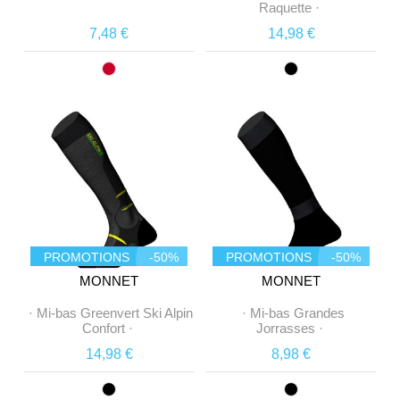
Raquette
·
7,48 €
14,98 €
PROMOTIONS
-50%
PROMOTIONS
-50%
MONNET
MONNET
·
Mi-bas Greenvert Ski Alpin
·
Mi-bas Grandes
Confort
·
Jorrasses
·
14,98 €
8,98 €