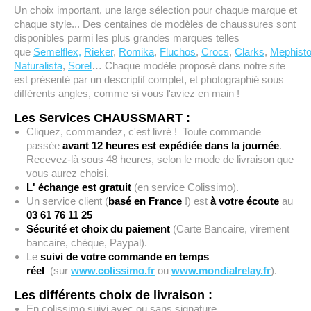
Un choix important, une large sélection pour chaque marque et
chaque style... Des centaines de modèles de chaussures sont
disponibles parmi les plus grandes marques telles
que
Semelflex,
Rieker
,
Romika
,
Fluchos
,
Crocs
,
Clarks
,
Mephisto
Naturalista
,
Sorel
… Chaque modèle proposé dans notre site
est présenté par un descriptif complet, et photographié sous
différents angles, comme si vous l'aviez en main !
Les Services CHAUSSMART :
Cliquez, commandez, c'est livré ! Toute commande
passée
avant 12 heures est expédiée dans la journée
.
Recevez-là sous 48 heures, selon le mode de livraison que
vous aurez choisi.
L' échange est
gratuit
(en service Colissimo).
Un service client (
basé en France
!) est
à
votre écoute
au
03 61 76 11 25
Sécurité et choix
du paiement
(Carte Bancaire, virement
bancaire, chèque, Paypal).
Le
suivi de votre commande en temps
réel
(sur
www.colissimo.fr
ou
www.mondialrelay.fr
).
Les différents choix de livraison :
En colissimo suivi avec ou sans signature