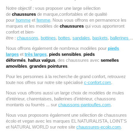
Notre objectif : vous proposer une large sélection
de
chaussures
de marque,confortables et de qualité
pour
homme
et
femme
. Nous vous offrons en permanence les
marques et les modèles de
chaussures
qui vous apporteront
confort et bien-
être
:
chaussons
,
bottines
,
bottes
,
sandales
,
baskets
,
ballerines
..
Nous offrons également de nombreux modèles pour
pieds
larges
et
très larges
,
pieds sensibles
,
pieds
déformés
,
hallux valgus
, des chaussures avec
semelles
amovibles
,
grandes pointures
.
Pour les personnes à la recherche de grand confort, retrouvez
toute nos offres sur notre site spécialisé
c-confort.com
.
Nous vous offrons aussi un large choix de modèles de mules
d'intérieur, charentaises, ballerines d'intérieur, chaussons
montants ou fourrés ... sur
chaussons-pantoufles.com
.
Nous vous proposons également une sélection de chaussures
écolo et vegan avec les marques EL NATURALISTA, LOINT'S
et NATURAL WORLD sur notre site
chaussures-ecolo.com
.